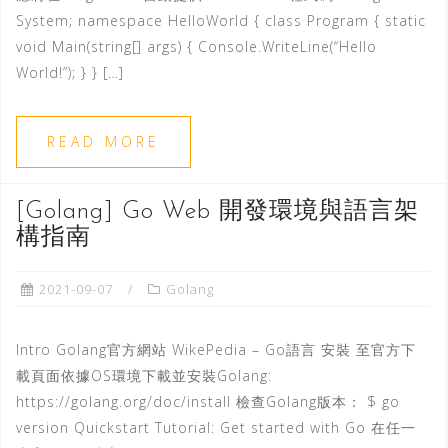
System; namespace HelloWorld { class Program { static
void Main(string[] args) { Console.WriteLine(“Hello
World!”); } } […]
READ MORE
[Golang] Go Web 開發環境與語言架
構指南
2021-09-07
Golang
Intro Golang官方網站 WikePedia – Go語言 安裝 至官方下
載頁面依據OS環境下載並安裝Golang:
https://golang.org/doc/install 檢查Golang版本： $ go
version Quickstart Tutorial: Get started with Go 在任一