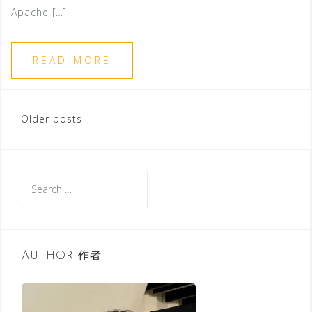
Apache […]
READ MORE
Older posts
P
o
s
S
t
e
s
a
n
r
a
c
AUTHOR 作者
v
h
i
f
g
o