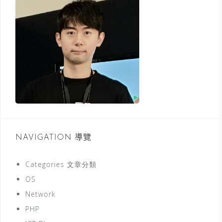
a
r
t
:
i
o
n
NAVIGATION 導覽
Categories 文章分類
OS
Network
PHP