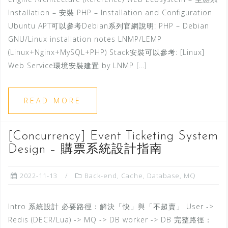
Installation – 安裝 PHP – Installation and Configuration
Ubuntu APT可以參考Debian系列官網說明: PHP – Debian
GNU/Linux installation notes LNMP/LEMP
(Linux+Nginx+MySQL+PHP) Stack安裝可以參考: [Linux]
Web Service環境安裝建置 by LNMP […]
READ MORE
[Concurrency] Event Ticketing System
Design – 購票系統設計指南
2022-11-13
Back-end
,
Cache
,
Database
,
MQ
Intro 系統設計 必要路徑：解決「快」與「不超賣」 User ->
Redis (DECR/Lua) -> MQ -> DB worker -> DB 完整路徑：