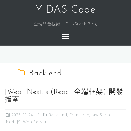
S
YIDAS Code
k
i
全端開發技術 | Full-Stack Blog
p
t
o
c
o
n
t
Back-end
e
n
[Web] Next.js (React 全端框架) 開發
t
指南
2025-03-24
Back-end
,
Front-end
,
JavaScript
,
NodeJS
,
Web Server