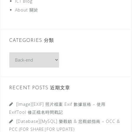
ICT Blog
About 關於
CATEGORIES 分類
C
a
t
e
g
RECENT POSTS 近期文章
o
r
[Image][EXIF] 照片檔案 Exif 數據規格 – 使用
i
ExifTool 修正檔名時間戳記
e
[Database][MySQL] 樂觀鎖 & 悲觀鎖指南 – OCC &
s
PCC (FOR SHARE|FOR UPDATE)