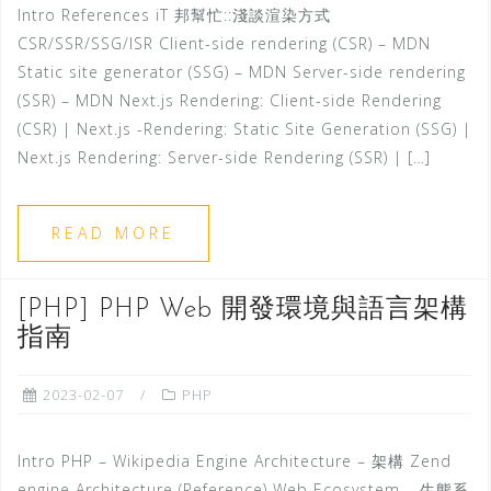
Intro References iT 邦幫忙::淺談渲染方式
CSR/SSR/SSG/ISR Client-side rendering (CSR) – MDN
Static site generator (SSG) – MDN Server-side rendering
(SSR) – MDN Next.js Rendering: Client-side Rendering
(CSR) | Next.js -Rendering: Static Site Generation (SSG) |
Next.js Rendering: Server-side Rendering (SSR) | […]
READ MORE
[PHP] PHP Web 開發環境與語言架構
指南
2023-02-07
PHP
Intro PHP – Wikipedia Engine Architecture – 架構 Zend
engine Architecture (Reference) Web Ecosystem – 生態系