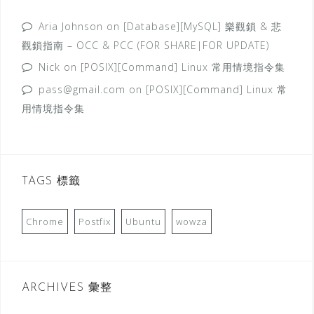
Aria Johnson
on
[Database][MySQL] 樂觀鎖 & 悲
觀鎖指南 – OCC & PCC (FOR SHARE|FOR UPDATE)
Nick
on
[POSIX][Command] Linux 常用情境指令集
pass@gmail.com
on
[POSIX][Command] Linux 常
用情境指令集
TAGS 標籤
Chrome
Postfix
Ubuntu
wowza
ARCHIVES 彙整