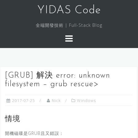
S
YIDAS Code
k
i
全端開發技術 | Full-Stack Blog
p
t
o
c
o
n
[GRUB] 解決 error: unknown
t
filesystem – grub rescue>
e
n
t
2017-07-25
Nick
Windows
情境
開機磁碟是GRUB且又錯誤：