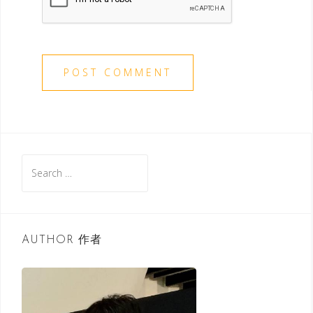
S
e
a
r
c
AUTHOR 作者
h
f
o
r