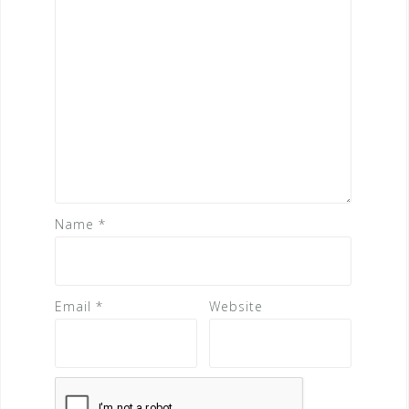
o
n
Name
*
Email
*
Website