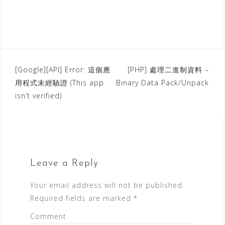
[Google][API] Error: 這個應
[PHP] 處理二進制資料 –
P
用程式未經驗證 (This app
Binary Data Pack/Unpack
o
isn’t verified)
s
t
n
a
v
Leave a Reply
i
g
Your email address will not be published.
a
Required fields are marked
*
t
Comment
i