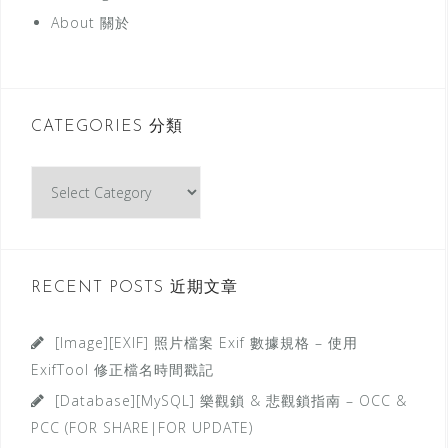
About 關於
CATEGORIES 分類
C
a
t
e
g
RECENT POSTS 近期文章
o
r
[Image][EXIF] 照片檔案 Exif 數據規格 – 使用
i
ExifTool 修正檔名時間戳記
e
[Database][MySQL] 樂觀鎖 & 悲觀鎖指南 – OCC &
s
PCC (FOR SHARE|FOR UPDATE)
分