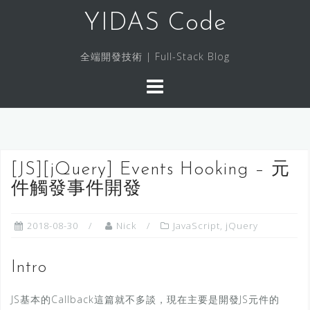
S
YIDAS Code
k
i
全端開發技術 | Full-Stack Blog
p
t
o
c
o
n
[JS][jQuery] Events Hooking – 元
t
件觸發事件開發
e
n
t
2018-08-30
Nick
JavaScript
,
jQuery
Intro
JS基本的Callback這篇就不多談，現在主要是開發JS元件的