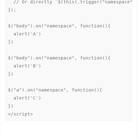
  // Or directly `$(this).trigger("namespace");
});

$("body").on("namespace", function(){

  alert('A')

})

$("body").on("namespace", function(){

  alert('B')

})

$("a").on("namespace", function(){

  alert('C')

})

</script>