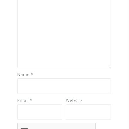
o
n
Name
*
Email
*
Website