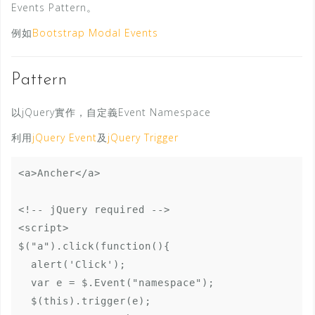
Events Pattern。
例如
Bootstrap Modal Events
Pattern
以jQuery實作，自定義Event Namespace
利用
jQuery Event
及
jQuery Trigger
<a>Ancher</a>

<!-- jQuery required -->

<script>

$("a").click(function(){

  alert('Click');

  var e = $.Event("namespace");

  $(this).trigger(e);
