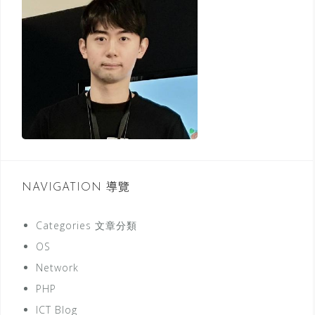
r
:
NAVIGATION 導覽
Categories 文章分類
OS
Network
PHP
ICT Blog