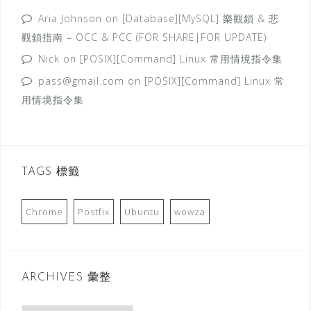
Aria Johnson
on
[Database][MySQL] 樂觀鎖 & 悲
觀鎖指南 – OCC & PCC (FOR SHARE|FOR UPDATE)
Nick
on
[POSIX][Command] Linux 常用情境指令集
pass@gmail.com
on
[POSIX][Command] Linux 常
用情境指令集
TAGS 標籤
Chrome
Postfix
Ubuntu
wowza
ARCHIVES 彙整