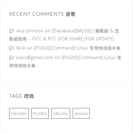
RECENT COMMENTS 迴響
Aria Johnson
on
[Database][MySQL] 樂觀鎖 & 悲
觀鎖指南 – OCC & PCC (FOR SHARE|FOR UPDATE)
Nick
on
[POSIX][Command] Linux 常用情境指令集
pass@gmail.com
on
[POSIX][Command] Linux 常
用情境指令集
TAGS 標籤
Chrome
Postfix
Ubuntu
wowza