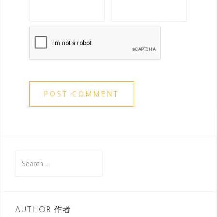
S
e
a
r
c
AUTHOR 作者