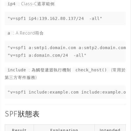
: Class-C遮罩範例
ip4
"v=spf1 ip4:139.162.80.137/24  -all"
: A Record符合
a
"v=spf1 a:smtp1.domain.com a:smtp2.domain.com  
"v=spf1 a:domain.com/24  -all"
: 為觸發遞迴執行機制
(常用於
include
check_host()
第三方寄件服務)
"v=spf1 include:example.com include:example.or
SPF狀態表
Result
Explanation
Intended