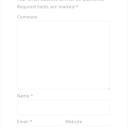
a
Required fields are marked
*
t
Comment
i
o
n
Name
*
Email
*
Website