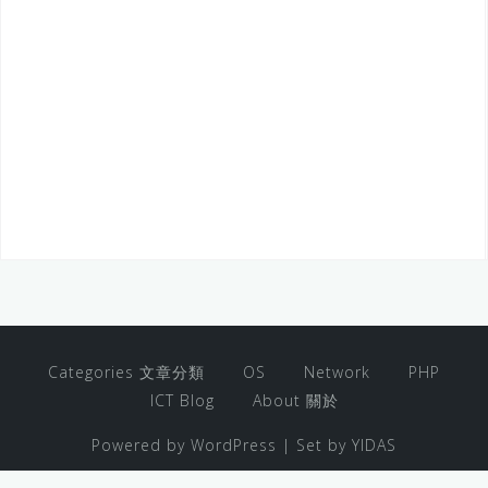
Categories 文章分類
OS
Network
PHP
ICT Blog
About 關於
Powered by WordPress
|
Set by
YIDAS