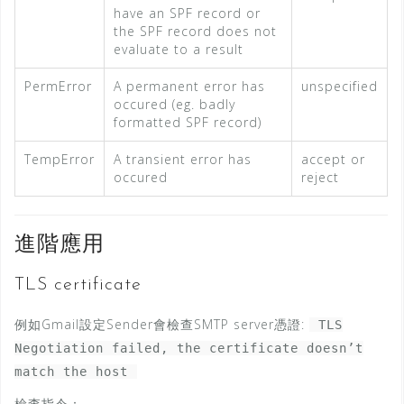
have an SPF record or
the SPF record does not
evaluate to a result
PermError
A permanent error has
unspecified
occured (eg. badly
formatted SPF record)
TempError
A transient error has
accept or
occured
reject
進階應用
TLS certificate
例如Gmail設定Sender會檢查SMTP server憑證:
TLS
Negotiation failed, the certificate doesn’t
match the host
檢查指令：