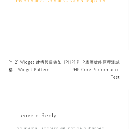
my domain? - Domains - Namecheap.com
[Yii2] Widget 建構與目錄架
[PHP] PHP底層效能原理測試
P
構 – Widget Pattern
– PHP Core Performance
o
Test
s
t
n
a
v
Leave a Reply
i
g
Your email address will not be published.