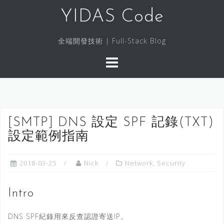
S
YIDAS Code
k
i
全端開發技術 | Full-Stack Blog
p
t
o
c
o
n
[SMTP] DNS 設定 SPF 記錄(TXT)
t
設定範例指南
e
n
t
2018-03-25
Nick
Network
,
Security
Intro
DNS SPF紀錄用來反查認證寄送IP。