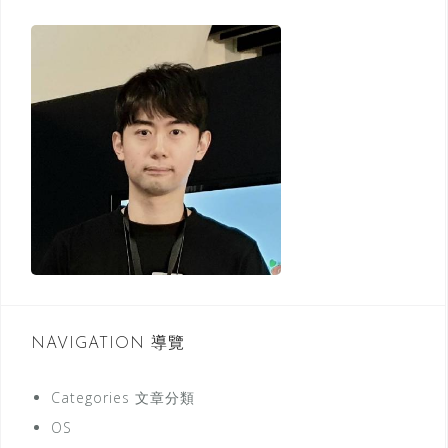
h
f
o
r
:
NAVIGATION 導覽
Categories 文章分類
OS